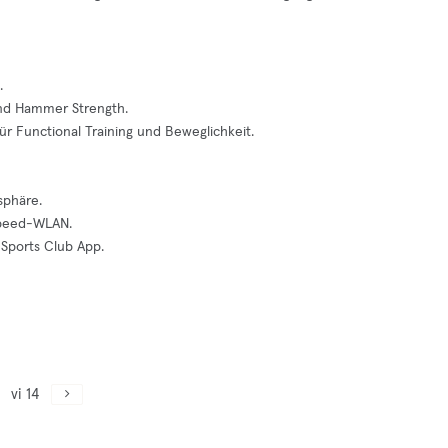
.
und Hammer Strength.
für Functional Training und Beweglichkeit.
sphäre.
hspeed-WLAN.
 Sports Club App.
vi 14