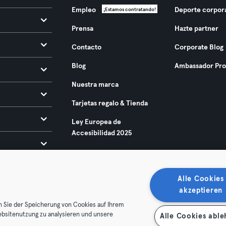
Empleo
Deporte corpor
¡Estamos contratando!
Prensa
Hazte partner
Contacto
Corporate Blog
Blog
Ambassador Pr
Nuestra marca
Tarjetas regalo & Tienda
Ley Europea de
Accesibilidad 2025
Alle Cookies
akzeptieren
n Sie der Speicherung von Cookies auf Ihrem
ebsitenutzung zu analysieren und unsere
Alle Cookies abl
condiciones
Privacidad
Sello
Rescindir contratos aquí