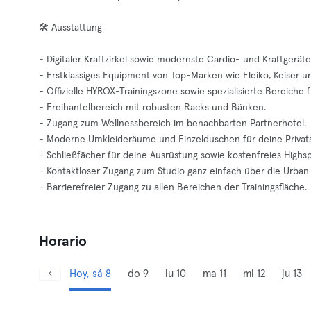
🛠️ Ausstattung
- Digitaler Kraftzirkel sowie modernste Cardio- und Kraftgeräte
- Erstklassiges Equipment von Top-Marken wie Eleiko, Keiser 
- Offizielle HYROX-Trainingszone sowie spezialisierte Bereiche 
- Freihantelbereich mit robusten Racks und Bänken.
- Zugang zum Wellnessbereich im benachbarten Partnerhotel.
- Moderne Umkleideräume und Einzelduschen für deine Privat
- Schließfächer für deine Ausrüstung sowie kostenfreies Hig
- Kontaktloser Zugang zum Studio ganz einfach über die Urban
- Barrierefreier Zugang zu allen Bereichen der Trainingsfläche.
Horario
Hoy, sá 8
do 9
lu 10
ma 11
mi 12
ju 13