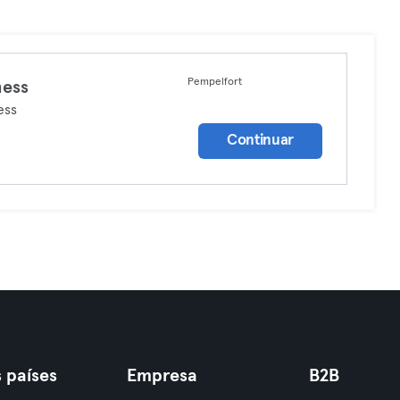
Pempelfort
ness
ess
Continuar
 países
Empresa
B2B