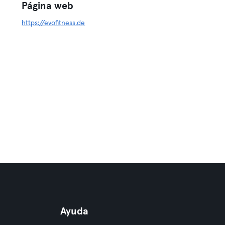
Página web
https://evofitness.de
Ayuda