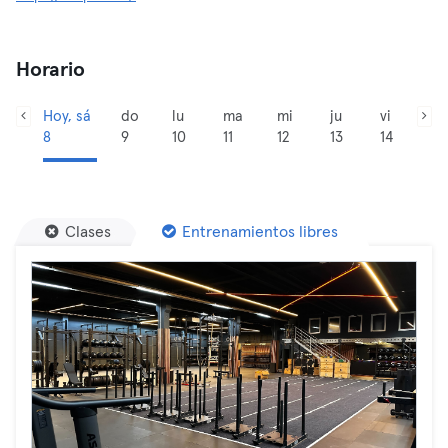
Horario
Hoy, sá
do
lu
ma
mi
ju
vi
8
9
10
11
12
13
14
Clases
Entrenamientos libres