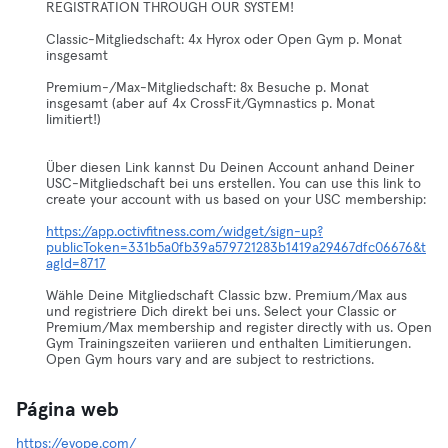
REGISTRATION THROUGH OUR SYSTEM!
Classic-Mitgliedschaft: 4x Hyrox oder Open Gym p. Monat
insgesamt
Premium-/Max-Mitgliedschaft: 8x Besuche p. Monat
insgesamt (aber auf 4x CrossFit/Gymnastics p. Monat
limitiert!)
Über diesen Link kannst Du Deinen Account anhand Deiner
USC-Mitgliedschaft bei uns erstellen. You can use this link to
create your account with us based on your USC membership:
https://app.octivfitness.com/widget/sign-up?
publicToken=331b5a0fb39a579721283b1419a29467dfc06676&t
agId=8717
Wähle Deine Mitgliedschaft Classic bzw. Premium/Max aus
und registriere Dich direkt bei uns. Select your Classic or
Premium/Max membership and register directly with us. Open
Gym Trainingszeiten variieren und enthalten Limitierungen.
Open Gym hours vary and are subject to restrictions.
Página web
https://evope.com/