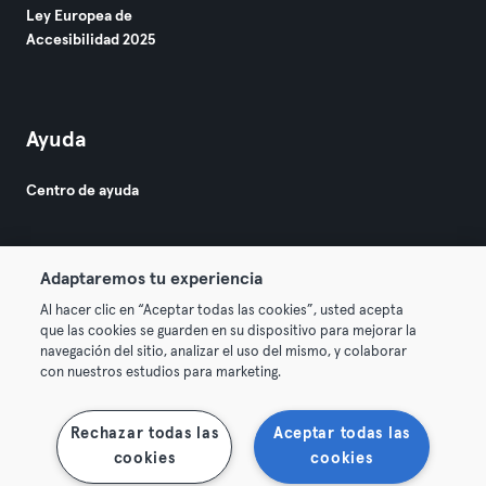
Ley Europea de
Accesibilidad 2025
Ayuda
Centro de ayuda
Adaptaremos tu experiencia
Al hacer clic en “Aceptar todas las cookies”, usted acepta
que las cookies se guarden en su dispositivo para mejorar la
© 2026 Urban Sports Group GmbH. All rights reserved.
navegación del sitio, analizar el uso del mismo, y colaborar
Términos y condiciones
Privacidad
Sello
con nuestros estudios para marketing.
Rescindir contratos aquí
Desistir de contratos aquí
Rechazar todas las
Aceptar todas las
cookies
cookies