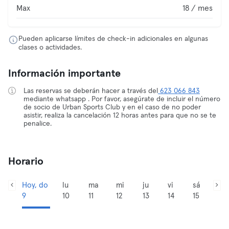
Max
18 / mes
Pueden aplicarse límites de check-in adicionales en algunas
clases o actividades.
Información importante
Las reservas se deberán hacer a través del
623 066 843
mediante whatsapp . Por favor, asegúrate de incluir el número
de socio de Urban Sports Club y en el caso de no poder
asistir, realiza la cancelación 12 horas antes para que no se te
penalice.
Horario
Hoy, do
lu
ma
mi
ju
vi
sá
9
10
11
12
13
14
15