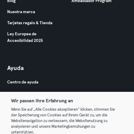
Blog
Ambassador Program
Nuestra marca
Tarjetas regalo & Tienda
Ley Europea de
Accesibilidad 2025
Ayuda
Centro de ayuda
Wir passen Ihre Erfahrung an
Wenn Sie auf „Alle Cookies akzeptieren“ klicken, stimmen Sie
der Speicherung von Cookies auf Ihrem Gerät zu, um die
Websitenavigation zu verbessern, die Websitenutzung zu
© 2026 Urban Sports Group GmbH. All rights reserved.
analysieren und unsere Marketingbemühungen zu
Términos y condiciones
Privacidad
Sello
unterstützen.