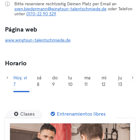
Bitte reserviere rechtzeitig Deinen Platz per Email an
sven.biedermann@wingtsun-talentschmiede.de
oder Telefon
unter
0170-22 90 329
Página web
www.wingtsun-talentschmiede.de
Horario
Hoy, vi
sá
do
lu
ma
mi
ju
7
8
9
10
11
12
13
Clases
Entrenamientos libres