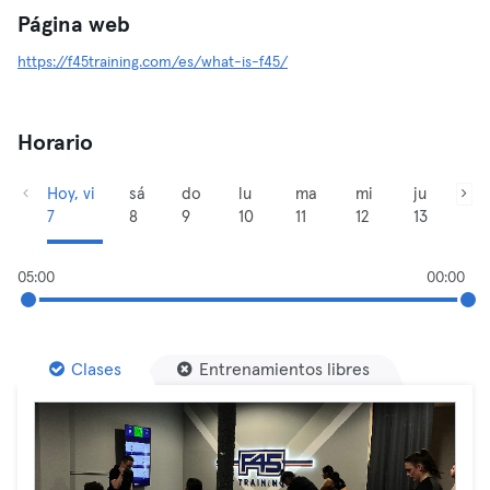
Página web
https://f45training.com/es/what-is-f45/
Horario
Hoy, vi
sá
do
lu
ma
mi
ju
7
8
9
10
11
12
13
05:00
00:00
Clases
Entrenamientos libres