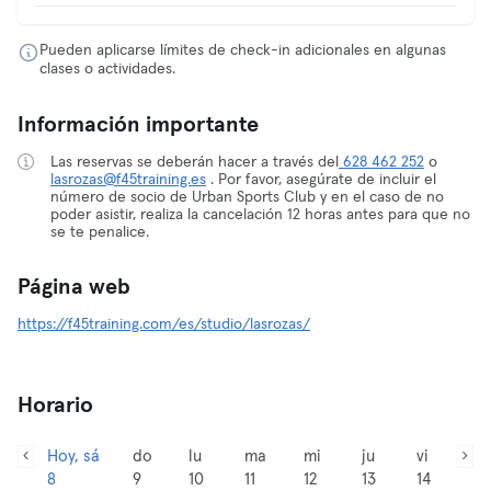
Pueden aplicarse límites de check-in adicionales en algunas
clases o actividades.
Información importante
Las reservas se deberán hacer a través del
628 462 252
o
lasrozas@f45training.es
. Por favor, asegúrate de incluir el
número de socio de Urban Sports Club y en el caso de no
poder asistir, realiza la cancelación 12 horas antes para que no
se te penalice.
Página web
https://f45training.com/es/studio/lasrozas/
Horario
Hoy, sá
do
lu
ma
mi
ju
vi
8
9
10
11
12
13
14