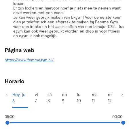
lessen!
Er zijn lockers en hiervoor hoef je niets mee te nemen want
deze werken met een code.
Je kan weer gebruik maken van E-gym! Voor de eerste keer
dien je telefonisch een afspraak te maken bij Femme Gym
voor een intake en het aanschaffen van een bandje (€25). Dus
egym kan ook weer gebruikt worden en drop in voor fitness
en egym is ook mogelijk.
Página web
https://www.femmegym.nl/
Horario
Hoy, ju
vi
sá
do
lu
ma
mi
6
7
8
9
10
11
12
05:00
00:00