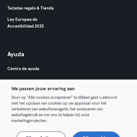
Tarjetas regalo & Tienda
Ley Europea de
Accesibilidad 2025
Ayuda
Centro de ayuda
We passen jouw ervaring aan
Door op “Alle cookies accepteren” te klikken gaat u akkoord
met het opslaan van cookies op uw apparaat voor het
verbeteren van websitenavigatie, het analyseren van
© 2026 Urban Sports Group GmbH. All rights reserved.
websitegebruik en om ons te helpen bij onze
Términos y condiciones
Privacidad
Sello
marketingprojecten.
Rescindir contratos aquí
Desistir de contratos aquí