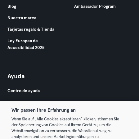
Blog
Ambassador Program
Nuestra marca
Tarjetas regalo & Tienda
Ley Europea de
Accesibilidad 2025
Ayuda
Centro de ayuda
Wir passen Ihre Erfahrung an
Wenn Sie auf „Alle Cookies akzeptieren“ klicken, stimmen Sie
der Speicherung von Cookies auf Ihrem Gerät zu, um die
Websitenavigation zu verbessern, die Websitenutzung zu
© 2026 Urban Sports Group GmbH. All rights reserved.
analysieren und unsere Marketingbemühungen zu