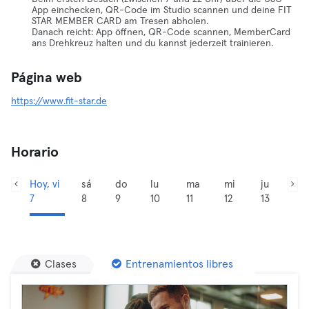
App einchecken, QR-Code im Studio scannen und deine FIT
STAR MEMBER CARD am Tresen abholen.
Danach reicht: App öffnen, QR-Code scannen, MemberCard
ans Drehkreuz halten und du kannst jederzeit trainieren.
Página web
https://www.fit-star.de
Horario
Hoy, vi
sá
do
lu
ma
mi
ju
7
8
9
10
11
12
13
Clases
Entrenamientos libres