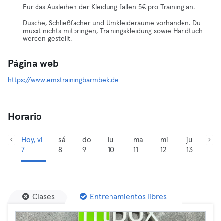
Für das Ausleihen der Kleidung fallen 5€ pro Training an.
Dusche, Schließfächer und Umkleideräume vorhanden. Du
musst nichts mitbringen, Trainingskleidung sowie Handtuch
werden gestellt.
Página web
https://www.emstrainingbarmbek.de
Horario
Hoy, vi
sá
do
lu
ma
mi
ju
7
8
9
10
11
12
13
Clases
Entrenamientos libres