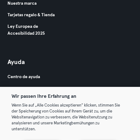
Nuestra marca
Tarjetas regalo & Tienda
Ley Europea de
Accesibilidad 2025
Ayuda
Centro de ayuda
Wir passen Ihre Erfahrung an
Wenn Sie auf „Alle Cookies akzeptieren“ klicken, stimmen Sie
der Speicherung von Cookies auf Ihrem Gerät zu, um die
Websitenavigation zu verbessern, die Websitenutzung zu
© 2026 Urban Sports Group GmbH. All rights reserved.
analysieren und unsere Marketingbemühungen zu
Términos y condiciones
Privacidad
Sello
unterstützen.