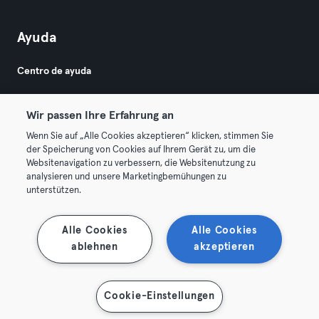
Ayuda
Centro de ayuda
Wir passen Ihre Erfahrung an
Wenn Sie auf „Alle Cookies akzeptieren“ klicken, stimmen Sie
der Speicherung von Cookies auf Ihrem Gerät zu, um die
Websitenavigation zu verbessern, die Websitenutzung zu
© 2026 Urban Sports Group GmbH. All rights reserved.
analysieren und unsere Marketingbemühungen zu
Términos y condiciones
Privacidad
Sello
unterstützen.
Rescindir contratos aquí
Desistir de contratos aquí
Alle Cookies
Alle Cookies
ablehnen
akzeptieren
Cookie-Einstellungen