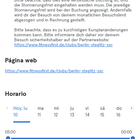
Bitte beachte, dass dies eine verbindliche Buchung ist, und
die Stornierungsfrist eingehalten werden muss. Die jeweilige
Stornierungsfrist wird bei der Buchung angezeigt. Andernfalls
wird dir der Besuch von deinem monatlichen Besuchslimit
abgezogen und in Rechnung gestellt.
Bitte beachte, dass es zu kurzfristigen Kursplanänderungen
kommen kann. Bitte informiere dich daher vor deinem
https://www.fitnessfirst.de/clubs/berlin-steglitz-ssc
Página web
https://www.fitnessfirst.de/clubs/berlin-steglitz-ssc
Horario
Hoy, lu
ma
mi
ju
vi
sá
do
10
11
12
13
14
15
16
05:00
00:00