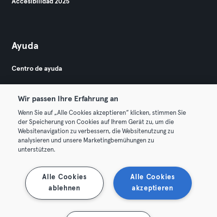
Accesibilidad 2025
Ayuda
Centro de ayuda
Wir passen Ihre Erfahrung an
Wenn Sie auf „Alle Cookies akzeptieren“ klicken, stimmen Sie
der Speicherung von Cookies auf Ihrem Gerät zu, um die
Websitenavigation zu verbessern, die Websitenutzung zu
© 2026 Urban Sports Group GmbH. All rights reserved.
analysieren und unsere Marketingbemühungen zu
Términos y condiciones
Privacidad
Sello
unterstützen.
Rescindir contratos aquí
Desistir de contratos aquí
Alle Cookies
Alle Cookies
ablehnen
akzeptieren