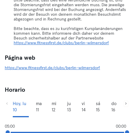
Bitte beachte, dass dies eine verbindliche Buchung ist, und
die Stornierungsfrist eingehalten werden muss. Die jeweilige
Stornierungsfrist wird bei der Buchung angezeigt. Andernfalls
wird dir der Besuch von deinem monatlichen Besuchslimit
abgezogen und in Rechnung gestellt.
Bitte beachte, dass es zu kurzfristigen Kursplanänderungen
kommen kann. Bitte informiere dich daher vor deinem
Besuch sicherheitshalber auf der Partnerwebsite
https://www.fitnessfirst.de/clubs/berlin-wilmersdorf
Página web
https://www.fitnessfirst.de/clubs/berlin-wilmersdorf
Horario
Hoy, lu
ma
mi
ju
vi
sá
do
10
11
12
13
14
15
16
05:00
00:00