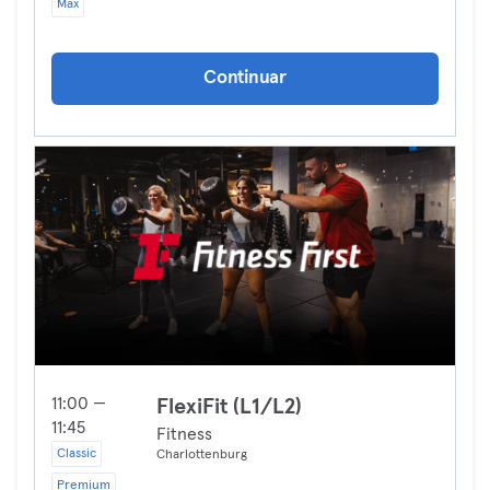
Max
Continuar
11:00 —
FlexiFit (L1/L2)
11:45
Fitness
Classic
Charlottenburg
Premium