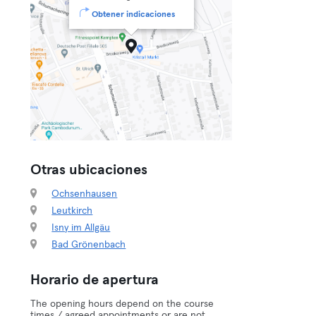
Obtener indicaciones
Otras ubicaciones
Ochsenhausen
Leutkirch
Isny im Allgäu
Bad Grönenbach
Horario de apertura
The opening hours depend on the course
times / agreed appointments or are not