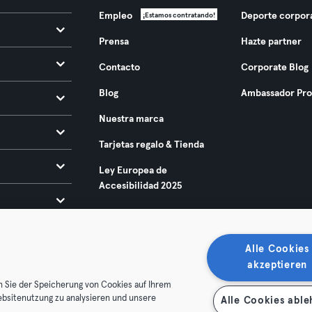
Empleo
Deporte corpor
¡Estamos contratando!
Prensa
Hazte partner
Contacto
Corporate Blog
Blog
Ambassador Pr
Nuestra marca
Tarjetas regalo & Tienda
Ley Europea de
Accesibilidad 2025
Alle Cookies
akzeptieren
n Sie der Speicherung von Cookies auf Ihrem
ebsitenutzung zu analysieren und unsere
Alle Cookies abl
condiciones
Privacidad
Sello
Rescindir contratos aquí