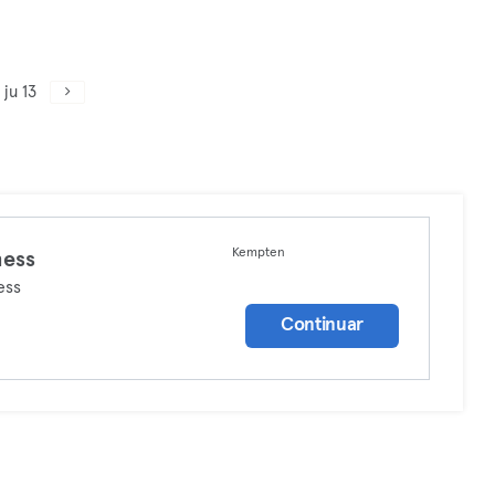
ju 13
Kempten
ness
ess
Continuar