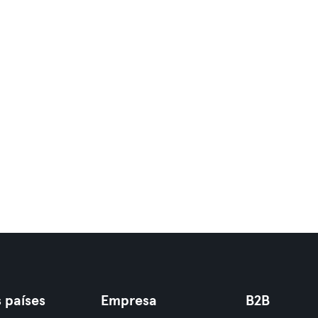
 países
Empresa
B2B