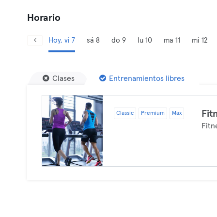
Horario
Hoy, vi 7
sá 8
do 9
lu 10
ma 11
mi 12
Clases
Entrenamientos libres
Fit
Classic
Premium
Max
Fitn