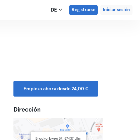
DE
Registrarse
Iniciar sesión
Empieza ahora desde 24,00 €
Dirección
Brodkorbweg 37, 87437 Ulm