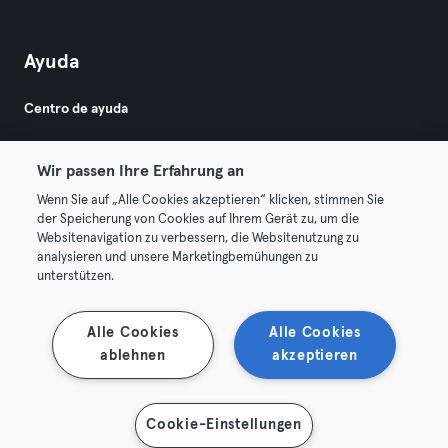
Ayuda
Centro de ayuda
Wir passen Ihre Erfahrung an
Wenn Sie auf „Alle Cookies akzeptieren“ klicken, stimmen Sie
der Speicherung von Cookies auf Ihrem Gerät zu, um die
Websitenavigation zu verbessern, die Websitenutzung zu
© 2026 Urban Sports Group GmbH. All rights reserved.
analysieren und unsere Marketingbemühungen zu
Términos y condiciones
Privacidad
Sello
unterstützen.
Rescindir contratos aquí
Desistir de contratos aquí
Alle Cookies
Alle Cookies
ablehnen
akzeptieren
Cookie-Einstellungen