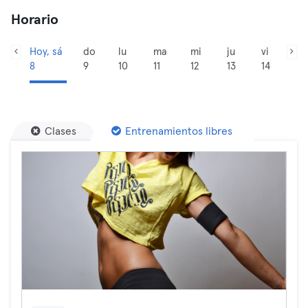
Horario
Hoy, sá
do
lu
ma
mi
ju
vi
8
9
10
11
12
13
14
Clases
Entrenamientos libres