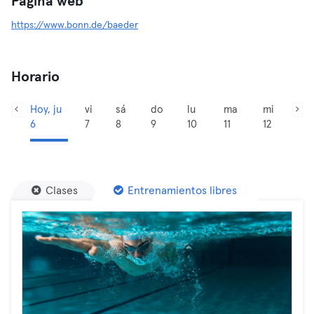
Página web
https://www.bonn.de/baeder
Horario
Hoy, ju
vi
sá
do
lu
ma
mi
6
7
8
9
10
11
12
Clases
Entrenamientos libres