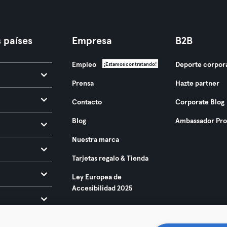
 países
Empresa
B2B
Empleo
Deporte corpor
¡Estamos contratando!
Prensa
Hazte partner
Contacto
Corporate Blog
Blog
Ambassador Pr
Nuestra marca
Tarjetas regalo & Tienda
Ley Europea de
Accesibilidad 2025