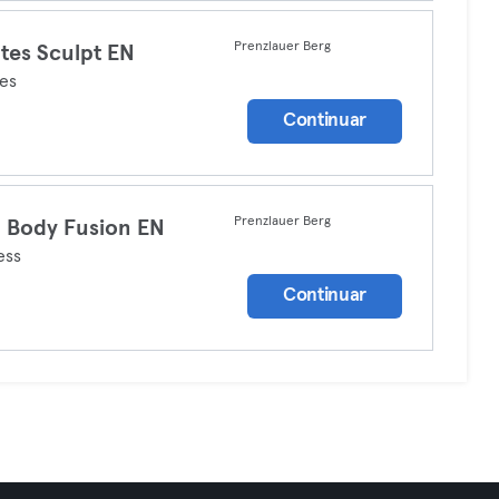
Prenzlauer Berg
ates Sculpt EN
tes
Continuar
Prenzlauer Berg
l Body Fusion EN
ess
Continuar