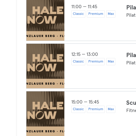
11:00 — 11:45
Pil
Classic
Premium
Max
Pila
12:15 — 13:00
Pil
Classic
Premium
Max
Pila
15:00 — 15:45
Scu
Classic
Premium
Max
Fitn