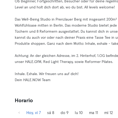
Ob Beginner, Fortgeschritten, Besucher oder für deine regelmä
Level an und holt dich dort ab, wo du bist. All levels welcome!
Das Well-Being Studio in Prenzlauer Berg mit insgesamt 200m² 
Wohlfühloase mitten in Berlin. Das moderne Studio bietet jede 
Tüchern und 8 Reformern ausgestattet. Du kannst dich in unse
kannst du auch vor oder nach deiner Praxis eine Tasse Tee in
Produkte shoppen. Ganz nach dem Motto: Inhale, exhale - ta
Achtung: An der gleichen Adresse, im 2. Hinterhof, 1.OG befind
unser HALE.GYM, Red Light Therapy, sowie Reformer Pilates.
Inhale. Exhale. Wir freuen uns auf dich!
Dein HALE.NOW Team
Horario
Hoy, vi 7
sá 8
do 9
lu 10
ma 11
mi 12