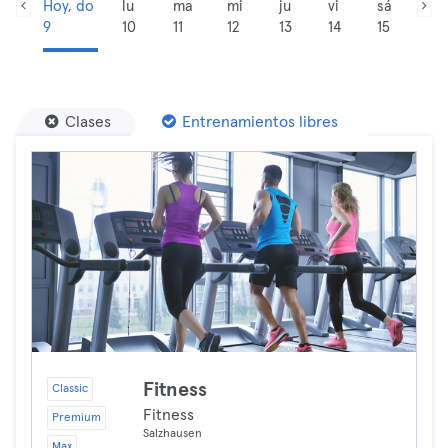
Hoy, do
lu
ma
mi
ju
vi
sá
9
10
11
12
13
14
15
Clases
Entrenamientos libres
Fitness
Classic
Fitness
Premium
Salzhausen
Max