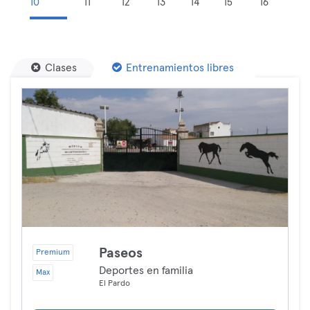
10
11
12
13
14
15
16
Clases
Entrenamientos libres
Paseos
Premium
Deportes en familia
Max
El Pardo