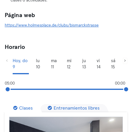
clases o actividades.
Página web
https://www.holmesplace.de/clubs/bismarckstrasse
Horario
Hoy, do
lu
ma
mi
ju
vi
sá
9
10
11
12
13
14
15
05:00
00:00
Clases
Entrenamientos libres