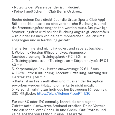
• Nutzung der Wasserspender ist inkludiert
• Keine Handtücher im Club Berlin Ostkreuz
Buche deinen Kurs direkt über die Urban Sports Club App!
Bitte beachte, dass dies eine verbindliche Buchung ist, und
die Stornierungsfrist eingehalten werden muss. Die jeweilige
Stornierungsfrist wird bei der Buchung angezeigt. Andernfalls
wird dir der Besuch von deinem monatlichen Besuchslimit
abgezogen und in Rechnung gestellt.
Trainertermine sind nicht inkludiert und separat buchbar:
1. Welcome-Session (Körperanalyse, Anamnese,
Nachbesprechung, Trainingsplan): 49 € | 60 min
2. Trainingsplansession (Trainingsplan + Körperanalyse): 49 € |
60 min
3. Körperanalyse (inkl. kurzer Auswertung): 29 € | 15 min
4. EGYM-Intro (Einführung, Account-Erstellung, Nutzung der
Geräte): 19 € | 60 min
→ Karte ist im Preis enthalten und muss an der Rezeption
erworben werden (Nutzung ohne Karte nicht möglich)
5. Personal Training zur individuellen Betreuung für euch als
USC Mitglieder:
https://bit.ly/HolmesPlacePT_USC
Für nur 6€ oder 19€ einmalig, kannst du eine eigene
Zutrittskarte / schwarzes Armband erhalten. Deine Vorteile
sind ein schnellerer Check-In und Check-Out Prozess und
keine Abgabe von Pfand für eine Tageskarte.