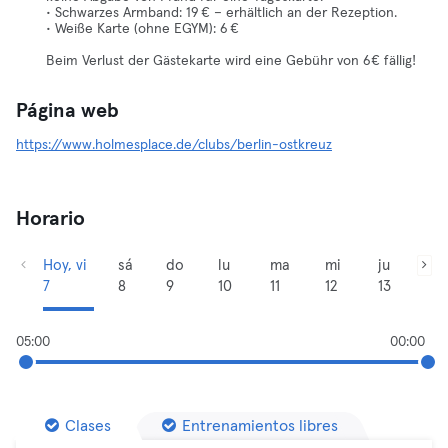
• Schwarzes Armband: 19 € – erhältlich an der Rezeption.
• Weiße Karte (ohne EGYM): 6 €
Beim Verlust der Gästekarte wird eine Gebühr von 6€ fällig!
Página web
https://www.holmesplace.de/clubs/berlin-ostkreuz
Horario
Hoy, vi
sá
do
lu
ma
mi
ju
7
8
9
10
11
12
13
05:00
00:00
Clases
Entrenamientos libres