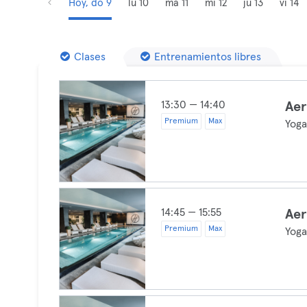
Hoy, do 9
lu 10
ma 11
mi 12
ju 13
vi 14
Clases
Entrenamientos libres
13:30 — 14:40
Aer
Premium
Max
Yog
14:45 — 15:55
Aer
Premium
Max
Yog