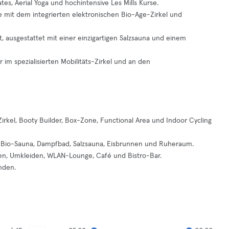
ates, Aerial Yoga und hochintensive Les Mills Kurse.
ise mit dem integrierten elektronischen Bio-Age-Zirkel und
, ausgestattet mit einer einzigartigen Salzsauna und einem
m spezialisierten Mobilitäts-Zirkel und an den
Zirkel, Booty Builder, Box-Zone, Functional Area und Indoor Cycling
na, Bio-Sauna, Dampfbad, Salzsauna, Eisbrunnen und Ruheraum.
hen, Umkleiden, WLAN-Lounge, Café und Bistro-Bar.
nden.