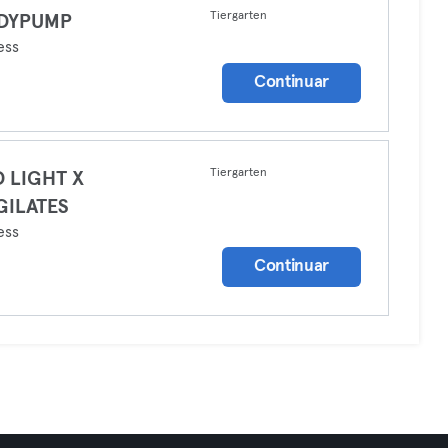
Tiergarten
DYPUMP
ess
Continuar
Tiergarten
 LIGHT X
GILATES
ess
Continuar