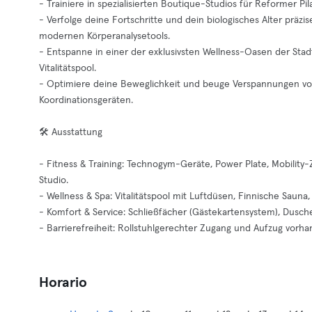
- Trainiere in spezialisierten Boutique-Studios für Reformer Pil
- Verfolge deine Fortschritte und dein biologisches Alter präz
modernen Körperanalysetools.
- Entspanne in einer der exklusivsten Wellness-Oasen der Stadt
Vitalitätspool.
- Optimiere deine Beweglichkeit und beuge Verspannungen vor i
Koordinationsgeräten.
🛠️ Ausstattung
- Fitness & Training: Technogym-Geräte, Power Plate, Mobility-
Studio.
- Wellness & Spa: Vitalitätspool mit Luftdüsen, Finnische Sau
- Komfort & Service: Schließfächer (Gästekartensystem), Dusc
- Barrierefreiheit: Rollstuhlgerechter Zugang und Aufzug vorha
Horario