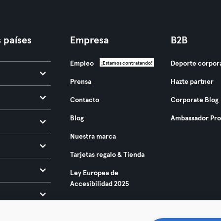
 países
Empresa
B2B
Empleo
Deporte corpor
¡Estamos contratando!
Prensa
Hazte partner
Contacto
Corporate Blog
Blog
Ambassador Pr
Nuestra marca
Tarjetas regalo & Tienda
Ley Europea de
Accesibilidad 2025