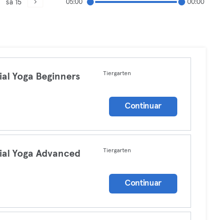
sá 15
05:00
00:00
Tiergarten
ial Yoga Beginners
a
Continuar
Tiergarten
ial Yoga Advanced
a
Continuar