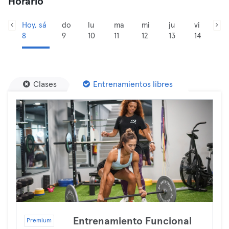
Horario
Hoy, sá
do
lu
ma
mi
ju
vi
8
9
10
11
12
13
14
Clases
Entrenamientos libres
Entrenamiento Funcional
Premium