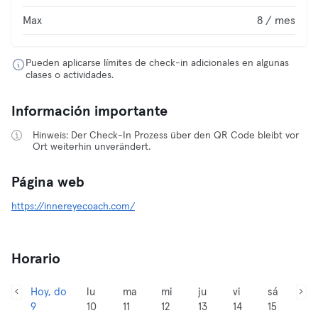
Max
8 / mes
Pueden aplicarse límites de check-in adicionales en algunas
clases o actividades.
Información importante
Hinweis: Der Check-In Prozess über den QR Code bleibt vor
Ort weiterhin unverändert.
Página web
https://innereyecoach.com/
Horario
Hoy, do
lu
ma
mi
ju
vi
sá
9
10
11
12
13
14
15