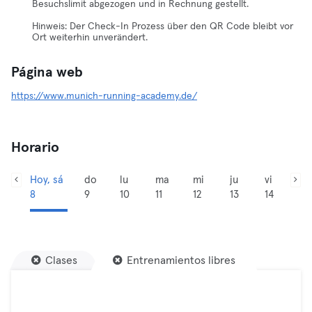
Besuchslimit abgezogen und in Rechnung gestellt.
Hinweis: Der Check-In Prozess über den QR Code bleibt vor
Ort weiterhin unverändert.
Página web
https://www.munich-running-academy.de/
Horario
Hoy, sá
do
lu
ma
mi
ju
vi
8
9
10
11
12
13
14
Clases
Entrenamientos libres