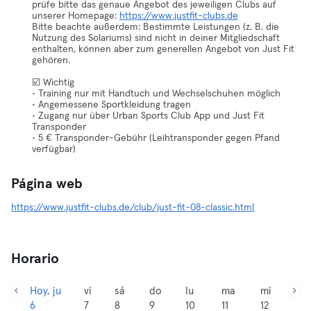
prüfe bitte das genaue Angebot des jeweiligen Clubs auf
unserer Homepage:
https://www.justfit-clubs.de
Bitte beachte außerdem: Bestimmte Leistungen (z. B. die
Nutzung des Solariums) sind nicht in deiner Mitgliedschaft
enthalten, können aber zum generellen Angebot von Just Fit
gehören.
☑️ Wichtig
• Training nur mit Handtuch und Wechselschuhen möglich
• Angemessene Sportkleidung tragen
• Zugang nur über Urban Sports Club App und Just Fit
Transponder
• 5 € Transponder-Gebühr (Leihtransponder gegen Pfand
verfügbar)
Página web
https://www.justfit-clubs.de/club/just-fit-08-classic.html
Horario
Hoy, ju
vi
sá
do
lu
ma
mi
6
7
8
9
10
11
12