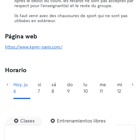
Après le début du cours, les retards ne sont pas acceptés par
respect pour l'enseignant(e) et le reste du groupe.
Ils faut venir avec des chaussures de sport qui ne sont pas
utilisées en extérieur.
Página web
https://www.kgym-paris.com/
Horario
Hoy, ju
vi
sá
do
lu
ma
mi
6
7
8
9
10
11
12
Clases
Entrenamientos libres