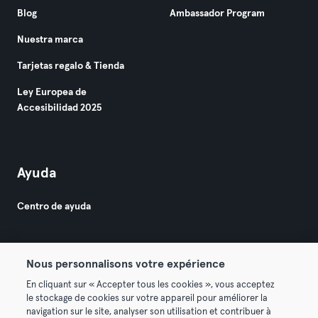
Blog
Ambassador Program
Nuestra marca
Tarjetas regalo & Tienda
Ley Europea de
Accesibilidad 2025
Ayuda
Centro de ayuda
Nous personnalisons votre expérience
En cliquant sur « Accepter tous les cookies », vous acceptez
le stockage de cookies sur votre appareil pour améliorer la
© 2026 Urban Sports Group GmbH. All rights reserved.
navigation sur le site, analyser son utilisation et contribuer à