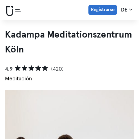
Registrarse
DE
Kadampa Meditationszentrum
Köln
4.9
(420)
Meditación