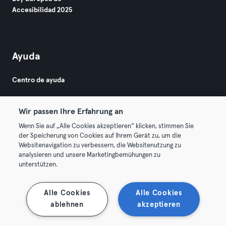
Accesibilidad 2025
Ayuda
Centro de ayuda
Wir passen Ihre Erfahrung an
Wenn Sie auf „Alle Cookies akzeptieren“ klicken, stimmen Sie
der Speicherung von Cookies auf Ihrem Gerät zu, um die
Websitenavigation zu verbessern, die Websitenutzung zu
© 2026 Urban Sports Group GmbH. All rights reserved.
analysieren und unsere Marketingbemühungen zu
Términos y condiciones
Privacidad
Sello
unterstützen.
Rescindir contratos aquí
Desistir de contratos aquí
Alle Cookies
Alle Cookies
ablehnen
akzeptieren