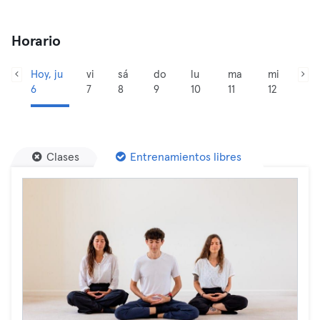
Horario
Hoy, ju
vi
sá
do
lu
ma
mi
6
7
8
9
10
11
12
Clases
Entrenamientos libres