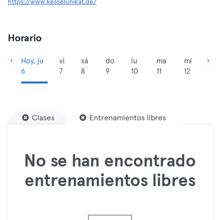
https://www.kesselunikat.de/
Horario
Hoy, ju
vi
sá
do
lu
ma
mi
6
7
8
9
10
11
12
Clases
Entrenamientos libres
No se han encontrado
entrenamientos libres