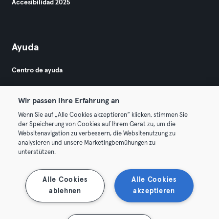
Accesibilidad 2025
Ayuda
Centro de ayuda
Wir passen Ihre Erfahrung an
Wenn Sie auf „Alle Cookies akzeptieren“ klicken, stimmen Sie
der Speicherung von Cookies auf Ihrem Gerät zu, um die
Websitenavigation zu verbessern, die Websitenutzung zu
© 2026 Urban Sports Group GmbH. All rights reserved.
analysieren und unsere Marketingbemühungen zu
Términos y condiciones
Privacidad
Sello
unterstützen.
Rescindir contratos aquí
Desistir de contratos aquí
Alle Cookies
Alle Cookies
ablehnen
akzeptieren