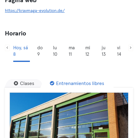
Página web
https://kravmaga-evolution.de/
Horario
Hoy, sá
do
lu
ma
mi
ju
vi
8
9
10
11
12
13
14
Clases
Entrenamientos libres