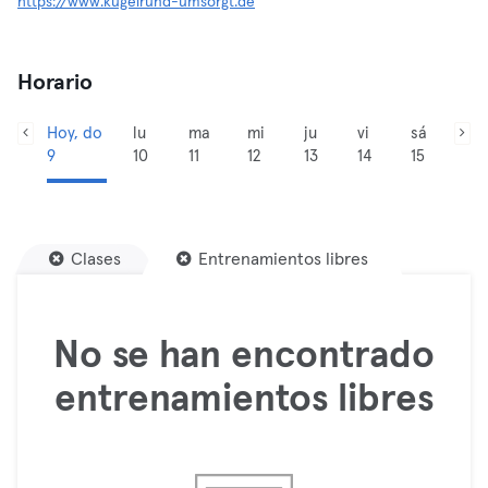
https://www.kugelrund-umsorgt.de
Horario
Hoy, do
lu
ma
mi
ju
vi
sá
9
10
11
12
13
14
15
Clases
Entrenamientos libres
No se han encontrado
entrenamientos libres