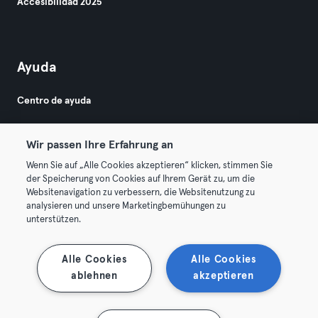
Accesibilidad 2025
Ayuda
Centro de ayuda
Wir passen Ihre Erfahrung an
Wenn Sie auf „Alle Cookies akzeptieren“ klicken, stimmen Sie
der Speicherung von Cookies auf Ihrem Gerät zu, um die
Websitenavigation zu verbessern, die Websitenutzung zu
© 2026 Urban Sports Group GmbH. All rights reserved.
analysieren und unsere Marketingbemühungen zu
Términos y condiciones
Privacidad
Sello
unterstützen.
Rescindir contratos aquí
Desistir de contratos aquí
Alle Cookies
Alle Cookies
ablehnen
akzeptieren