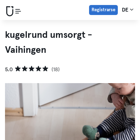
Registrarse
DE
kugelrund umsorgt -
Vaihingen
5.0
(18)