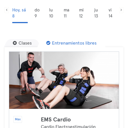
Hoy, sá
do
lu
ma
mi
ju
vi
8
9
10
11
12
13
14
Clases
Entrenamientos libres
EMS Cardio
Max
Cardio Electroestimulación