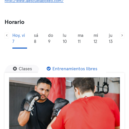
http://www.laescuelaboxeo.com/
Horario
Hoy, vi
sá
do
lu
ma
mi
ju
7
8
9
10
11
12
13
Clases
Entrenamientos libres