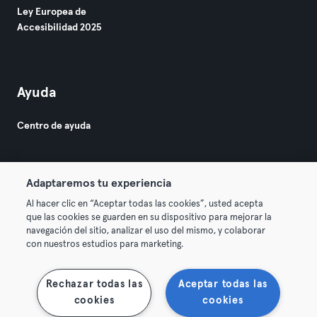
Ley Europea de
Accesibilidad 2025
Ayuda
Centro de ayuda
Adaptaremos tu experiencia
Al hacer clic en “Aceptar todas las cookies”, usted acepta
que las cookies se guarden en su dispositivo para mejorar la
© 2026 Urban Sports Group GmbH. All rights reserved.
navegación del sitio, analizar el uso del mismo, y colaborar
Términos y condiciones
Privacidad
Sello
con nuestros estudios para marketing.
Rescindir contratos aquí
Desistir de contratos aquí
Rechazar todas las
Aceptar todas las
cookies
cookies