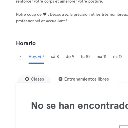
renforcer votre corps et améliorer votre posture.
Notre coup de 🖤 : Découvrez la précision et les très nombreu
professionnel et accueillant !
Horario
Hoy, vi 7
sá 8
do 9
lu 10
ma 11
mi 12
Clases
Entrenamientos libres
No se han encontrado