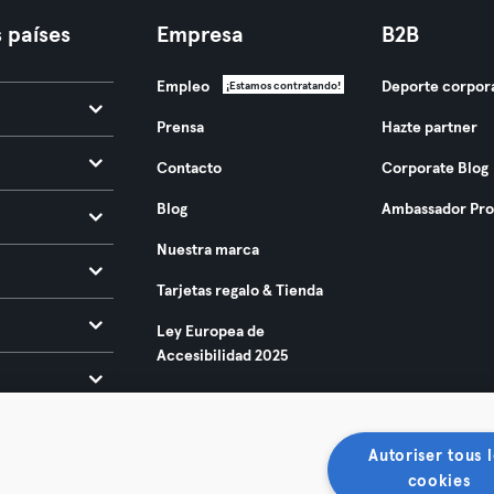
 países
Empresa
B2B
Empleo
Deporte corpor
¡Estamos contratando!
Prensa
Hazte partner
Contacto
Corporate Blog
Blog
Ambassador Pr
Nuestra marca
Tarjetas regalo & Tienda
Ley Europea de
Accesibilidad 2025
Autoriser tous l
cookies