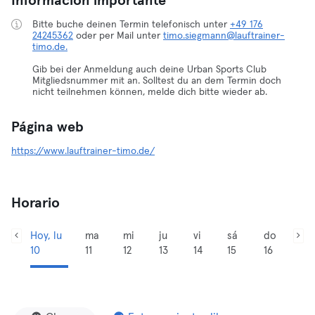
Información importante
Bitte buche deinen Termin telefonisch unter
+49 176
24245362
oder per Mail unter
timo.siegmann@lauftrainer-
timo.de.
Gib bei der Anmeldung auch deine Urban Sports Club
Mitgliedsnummer mit an. Solltest du an dem Termin doch
nicht teilnehmen können, melde dich bitte wieder ab.
Página web
https://www.lauftrainer-timo.de/
Horario
Hoy, lu
ma
mi
ju
vi
sá
do
10
11
12
13
14
15
16