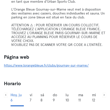
en tant que membre d’Urban Sports Club.
L'Orange Bleue Gournay-sur-Marne veut met à disposition
des vestiaires avec casiers, douches individuelles et sauna. Un
parking en zone bleue est situé en face du club.
ATTENTION ⚠️ : POUR RÉSERVER UN COURS COLLECTIF,
TÉLÉCHARGEZ L'APPLICATION L'ORANGE BLEUE FRANCE,
TROUVEZ L'ORANGE BLEUE PARIS GOURNAY-SUR-MARNE ET
ACCÉDEZ AU PLANNING POUR RÉSERVER LE COURS DE
VOTRE CHOIX.
N'OUBLIEZ PAS DE SCANNER VOTRE QR CODE A L'ENTRÉE.
Página web
https://www.lorangebleue.fr/clubs/gournay-sur-marne/
Horario
Hoy, ju
vi
sá
do
lu
ma
mi
6
7
8
9
10
11
12