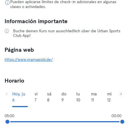
Pueden aplicarse límites de check-in adicionales en algunas
clases o actividades.
Información importante
Buche deinen Kurs nun ausschließlich über die Urban Sports
Club App!
Página web
https://www.mamagold.de/
Horario
Hoy, ju
vi
sá
do
lu
ma
mi
6
7
8
9
10
11
12
05:00
00:00