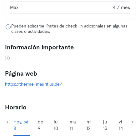
Max
4 / mes
Pueden aplicarse límites de check-in adicionales en algunas
clases o actividades.
Información importante
-
Página web
https://therme-mauritius.de/
Horario
Hoy, sá
do
lu
ma
mi
ju
vi
8
9
10
11
12
13
14