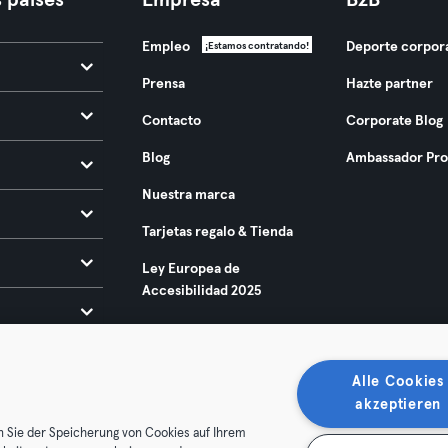
 países
Empresa
B2B
Empleo
Deporte corpor
¡Estamos contratando!
Prensa
Hazte partner
Contacto
Corporate Blog
Blog
Ambassador Pr
Nuestra marca
Tarjetas regalo & Tienda
Ley Europea de
Accesibilidad 2025
Alle Cookies
akzeptieren
n Sie der Speicherung von Cookies auf Ihrem