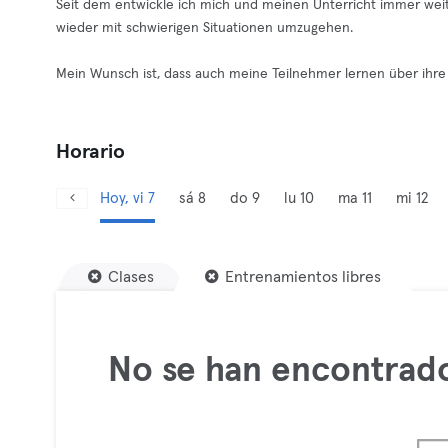
Seit dem entwickle ich mich und meinen Unterricht immer weit
wieder mit schwierigen Situationen umzugehen.
Mein Wunsch ist, dass auch meine Teilnehmer lernen über ihre 
Horario
Hoy, vi 7
sá 8
do 9
lu 10
ma 11
mi 12
Clases
Entrenamientos libres
No se han encontrado