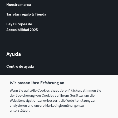
Nuestra marca
Tarjetas regalo & Tienda
Ley Europea de
Accesibilidad 2025
Ayuda
Centro de ayuda
Wir passen Ihre Erfahrung an
Wenn Sie auf „Alle Cookies akzeptieren“ klicken, stimmen Sie
der Speicherung von Cookies auf Ihrem Gerät zu, um die
Websitenavigation zu verbessern, die Websitenutzung zu
© 2026 Urban Sports Group GmbH. All rights reserved.
analysieren und unsere Marketingbemühungen zu
Términos y condiciones
Privacidad
Sello
unterstützen.