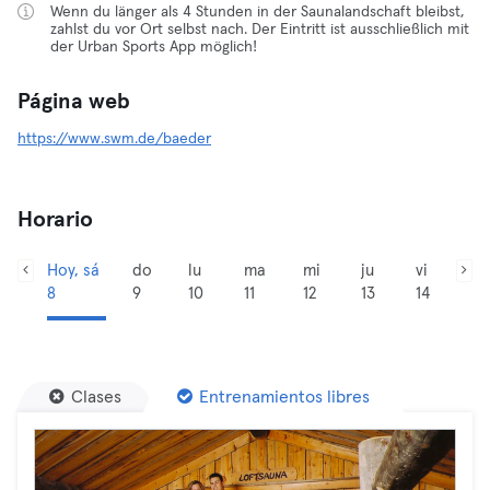
Wenn du länger als 4 Stunden in der Saunalandschaft bleibst,
zahlst du vor Ort selbst nach. Der Eintritt ist ausschließlich mit
der Urban Sports App möglich!
Página web
https://www.swm.de/baeder
Horario
Hoy, sá
do
lu
ma
mi
ju
vi
8
9
10
11
12
13
14
Clases
Entrenamientos libres