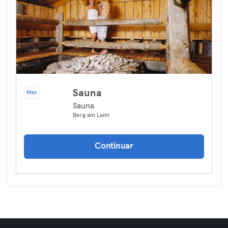
Sauna
Max
Sauna
Berg am Laim
Continuar