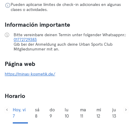
Pueden aplicarse límites de check-in adicionales en algunas
clases o actividades.
Información importante
Bitte vereinbare deinen Termin unter folgender Whatsappnr.:
01772729383
Gib bei der Anmeldung auch deine Urban Sports Club
Mitgliedsnummer mit an.
Página web
https://minas-kosmetik.de/
Horario
Hoy, vi
sá
do
lu
ma
mi
ju
7
8
9
10
11
12
13