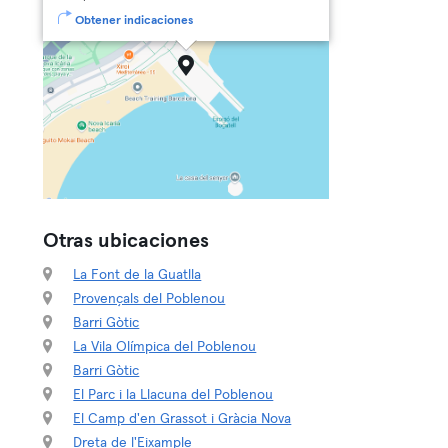
Obtener indicaciones
Otras ubicaciones
La Font de la Guatlla
Provençals del Poblenou
Barri Gòtic
La Vila Olímpica del Poblenou
Barri Gòtic
El Parc i la Llacuna del Poblenou
El Camp d'en Grassot i Gràcia Nova
Dreta de l'Eixample