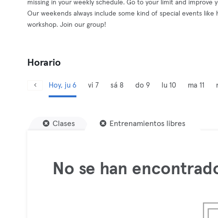
missing in your weekly schedule. Go to your limit and improve you
Our weekends always include some kind of special events like 
workshop. Join our group!
Horario
Hoy, ju 6
vi 7
sá 8
do 9
lu 10
ma 11
Clases
Entrenamientos libres
No se han encontrado