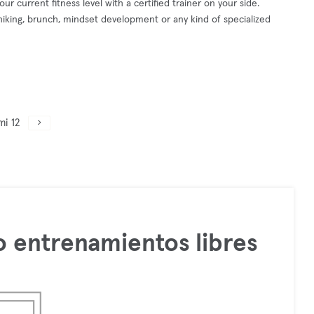
r current fitness level with a certified trainer on your side.
hiking, brunch, mindset development or any kind of specialized
mi 12
 entrenamientos libres