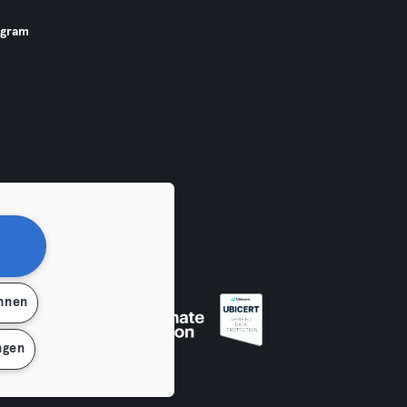
ogram
ehnen
ngen