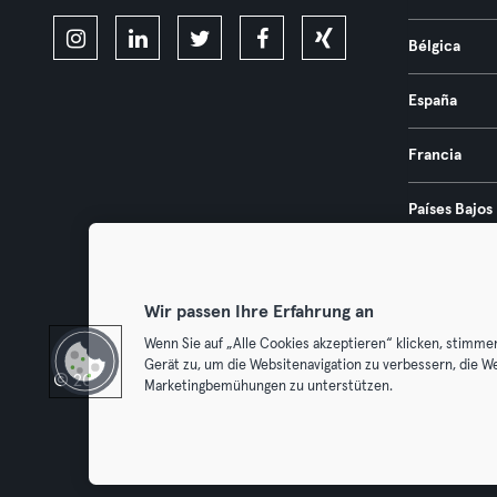
Bélgica
España
Francia
Países Bajos
Portugal
Wir passen Ihre Erfahrung an
Wenn Sie auf „Alle Cookies akzeptieren“ klicken, stimme
Gerät zu, um die Websitenavigation zu verbessern, die W
© 2026 Urban Sports Group GmbH. All rights reserved.
Términos y 
Marketingbemühungen zu unterstützen.
Desistir 