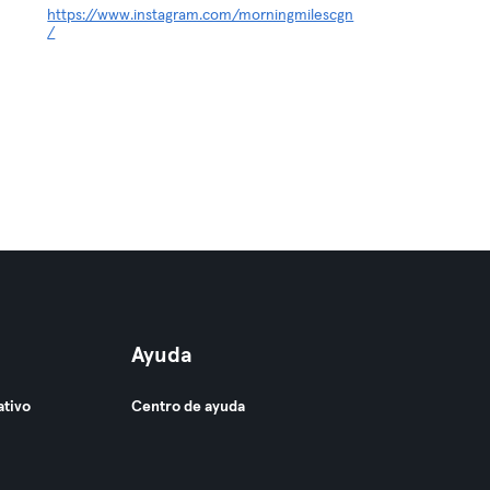
https://www.instagram.com/morningmilescgn
/
Ayuda
ativo
Centro de ayuda