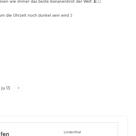
ldown wie immer das beste Bananenbrot der Welt 🍌🍞
m die Uhrzeit noch dunkel sein wird :)
ju 13
Lindenthal
fen