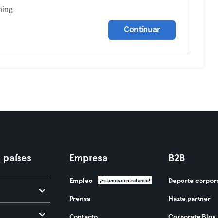
ning
Continuar
 países
Empresa
B2B
Empleo
Deporte corpor
¡Estamos contratando!
Prensa
Hazte partner
Contacto
Corporate Blog