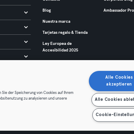
Blog
Ambassador Pr
Nuestra marca
Tarjetas regalo & Tienda
Ley Europea de
Accesibilidad 2025
Alle Cookies
akzeptieren
n Sie der Speicherung von Cookies auf Ihrem
ebsitenutzung zu analysieren und unsere
Alle Cookies abl
condiciones
Privacidad
Sello
Rescindir contratos aquí
de contratos aquí
Cookie-Einstellu