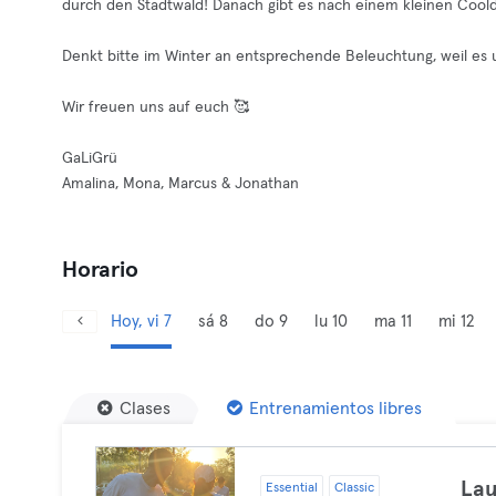
durch den Stadtwald! Danach gibt es nach einem kleinen Coo
Denkt bitte im Winter an entsprechende Beleuchtung, weil es u
Wir freuen uns auf euch 🥰
GaLiGrü
Amalina, Mona, Marcus & Jonathan
Horario
Hoy, vi 7
sá 8
do 9
lu 10
ma 11
mi 12
Clases
Entrenamientos libres
Lau
Essential
Classic