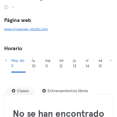
-
Página web
www.mysenses-studio.com
Horario
Hoy, do
lu
ma
mi
ju
vi
sá
9
10
11
12
13
14
15
Clases
Entrenamientos libres
No se han encontrado