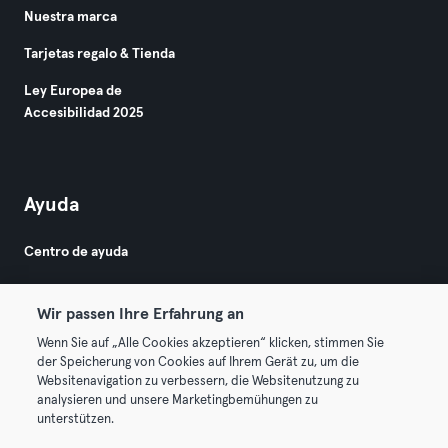
Nuestra marca
Tarjetas regalo & Tienda
Ley Europea de
Accesibilidad 2025
Ayuda
Centro de ayuda
Wir passen Ihre Erfahrung an
Wenn Sie auf „Alle Cookies akzeptieren“ klicken, stimmen Sie
der Speicherung von Cookies auf Ihrem Gerät zu, um die
Websitenavigation zu verbessern, die Websitenutzung zu
© 2026 Urban Sports Group GmbH. All rights reserved.
analysieren und unsere Marketingbemühungen zu
Términos y condiciones
Privacidad
Sello
unterstützen.