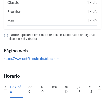
Classic
1 / día
Premium
1 / día
Max
1 / día
Pueden aplicarse límites de check-in adicionales en algunas
clases o actividades.
Página web
https://www.justfit-clubs.de/clubs.html
Horario
Hoy, sá
do
lu
ma
mi
ju
vi
8
9
10
11
12
13
14