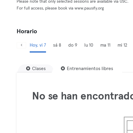
Please note that only selected sessions are available via USC.
For full access, please book via www.pausify.org
Horario
Hoy, vi 7
sá 8
do 9
lu 10
ma 11
mi 12
Clases
Entrenamientos libres
No se han encontrado