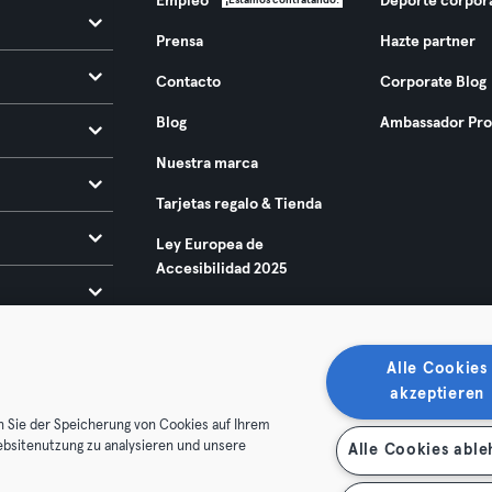
Empleo
Deporte corpor
¡Estamos contratando!
Prensa
Hazte partner
Contacto
Corporate Blog
Blog
Ambassador Pr
Nuestra marca
Tarjetas regalo & Tienda
Ley Europea de
Accesibilidad 2025
Alle Cookies
akzeptieren
n Sie der Speicherung von Cookies auf Ihrem
ebsitenutzung zu analysieren und unsere
Alle Cookies abl
condiciones
Privacidad
Sello
Rescindir contratos aquí