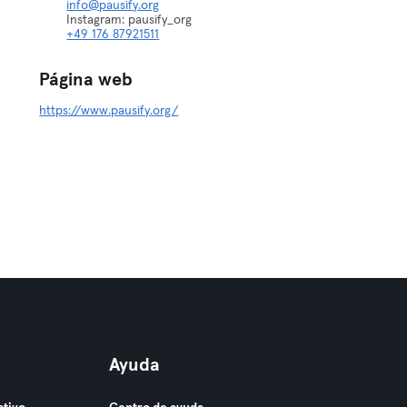
info@pausify.org
+49 176 87921511
Página web
https://www.pausify.org/
Ayuda