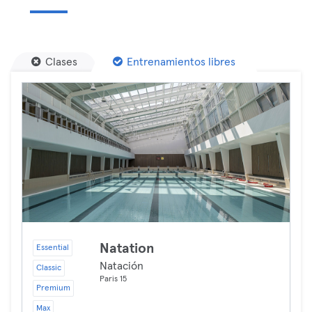
Clases
Entrenamientos libres
Natation
Essential
Natación
Classic
Paris 15
Premium
Max