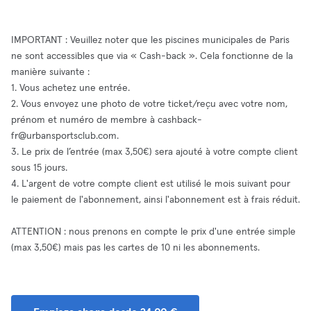
IMPORTANT : Veuillez noter que les piscines municipales de Paris
ne sont accessibles que via « Cash-back ». Cela fonctionne de la
manière suivante :
1. Vous achetez une entrée.
2. Vous envoyez une photo de votre ticket/reçu avec votre nom,
prénom et numéro de membre à
cashback-
fr@urbansportsclub.com
.
3. Le prix de l’entrée (max 3,50€) sera ajouté à votre compte client
sous 15 jours.
4. L'argent de votre compte client est utilisé le mois suivant pour
le paiement de l'abonnement, ainsi l'abonnement est à frais réduit.
ATTENTION : nous prenons en compte le prix d'une entrée simple
(max 3,50€) mais pas les cartes de 10 ni les abonnements.