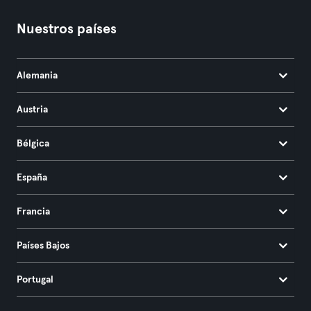
Nuestros países
Alemania
Austria
Bélgica
España
Francia
Países Bajos
Portugal