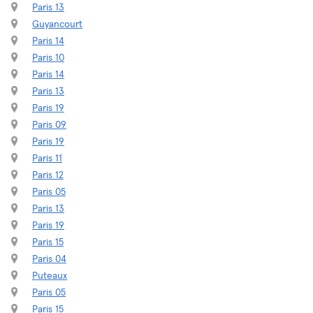
Paris 13
Guyancourt
Paris 14
Paris 10
Paris 14
Paris 13
Paris 19
Paris 09
Paris 19
Paris 11
Paris 12
Paris 05
Paris 13
Paris 19
Paris 15
Paris 04
Puteaux
Paris 05
Paris 15