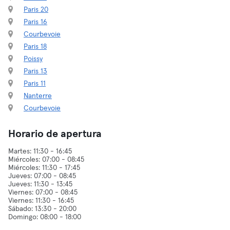
Paris 20
Paris 16
Courbevoie
Paris 18
Poissy
Paris 13
Paris 11
Nanterre
Courbevoie
Horario de apertura
Martes: 11:30 - 16:45
Miércoles: 07:00 - 08:45
Miércoles: 11:30 - 17:45
Jueves: 07:00 - 08:45
Jueves: 11:30 - 13:45
Viernes: 07:00 - 08:45
Viernes: 11:30 - 16:45
Sábado: 13:30 - 20:00