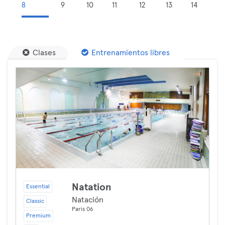
8
9
10
11
12
13
14
Clases
Entrenamientos libres
Natation
Essential
Natación
Classic
Paris 06
Premium