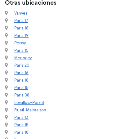
Otras ubicaciones
Vanves
Paris 17
Paris 18
Paris 19
Poissy
Paris 15
Mennecy
Paris 20
Paris 16
Paris 18
Paris 15
Paris 08
Levallois-Perret
Rueil-Malmaison
Paris 13
Paris 15
Paris 18