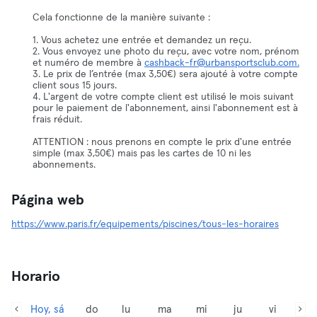
Cela fonctionne de la manière suivante :
1. Vous achetez une entrée et demandez un reçu.
2. Vous envoyez une photo du reçu, avec votre nom, prénom
et numéro de membre à
cashback-fr@urbansportsclub.com.
3. Le prix de l’entrée (max 3,50€) sera ajouté à votre compte
client sous 15 jours.
4. L'argent de votre compte client est utilisé le mois suivant
pour le paiement de l'abonnement, ainsi l'abonnement est à
frais réduit.
ATTENTION : nous prenons en compte le prix d'une entrée
simple (max 3,50€) mais pas les cartes de 10 ni les
abonnements.
Página web
https://www.paris.fr/equipements/piscines/tous-les-horaires
Horario
Hoy, sá
do
lu
ma
mi
ju
vi