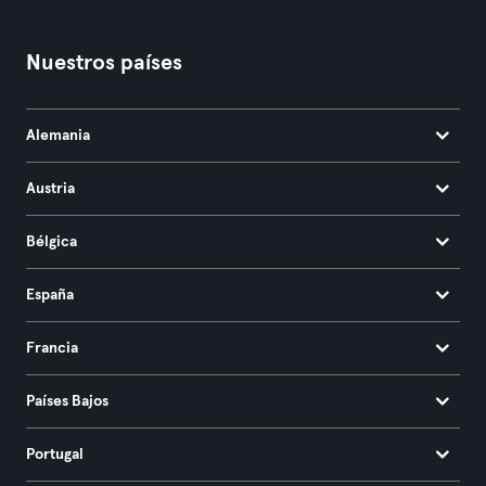
Nuestros países
Alemania
Austria
Bélgica
España
Francia
Países Bajos
Portugal