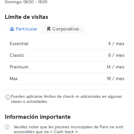
Límite de visitas
Particular
Corporativo
Essential
4 / mes
Classic
8 / mes
Premium
14 / mes
Max
18 / mes
Pueden aplicarse límites de check-in adicionales en algunas
clases o actividades.
Información importante
Veuillez noter que les piscines municipales de Paris ne sont
accessibles que via « Cash-back ».