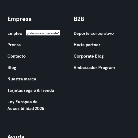
Empresa
B2B
Empleo
Deporte corporativo
¡Estamos contratando!
Prensa
Hazte partner
Contacto
Corporate Blog
Blog
Ambassador Program
Nuestra marca
Tarjetas regalo & Tienda
Ley Europea de
Accesibilidad 2025
Ayuda