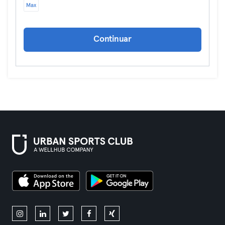
Max
Continuar