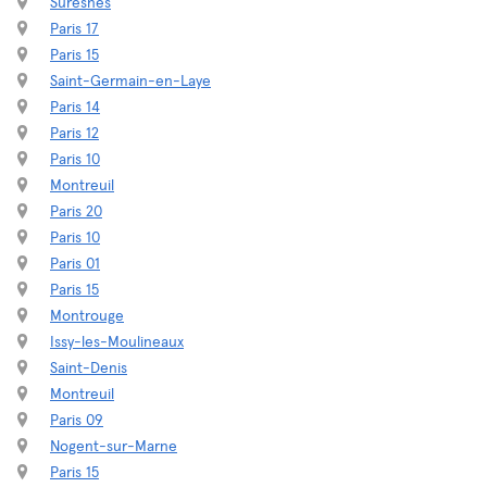
Suresnes
Paris 17
Paris 15
Saint-Germain-en-Laye
Paris 14
Paris 12
Paris 10
Montreuil
Paris 20
Paris 10
Paris 01
Paris 15
Montrouge
Issy-les-Moulineaux
Saint-Denis
Montreuil
Paris 09
Nogent-sur-Marne
Paris 15