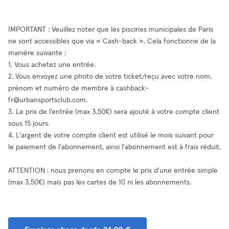
IMPORTANT : Veuillez noter que les piscines municipales de Paris
ne sont accessibles que via « Cash-back ». Cela fonctionne de la
manière suivante :
1. Vous achetez une entrée.
2. Vous envoyez une photo de votre ticket/reçu avec votre nom,
prénom et numéro de membre à
cashback-
fr@urbansportsclub.com
.
3. Le prix de l’entrée (max 3,50€) sera ajouté à votre compte client
sous 15 jours.
4. L'argent de votre compte client est utilisé le mois suivant pour
le paiement de l'abonnement, ainsi l'abonnement est à frais réduit.
ATTENTION : nous prenons en compte le prix d'une entrée simple
(max 3,50€) mais pas les cartes de 10 ni les abonnements.