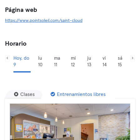
Página web
https://www.pointsoleil.com/saint-cloud
Horario
Hoy, do
lu
ma
mi
ju
vi
sá
9
10
11
12
13
14
15
Clases
Entrenamientos libres