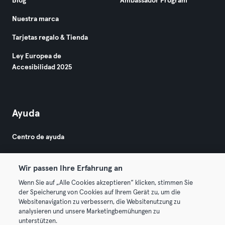
Blog
Ambassador Program
Nuestra marca
Tarjetas regalo & Tienda
Ley Europea de
Accesibilidad 2025
Ayuda
Centro de ayuda
Wir passen Ihre Erfahrung an
Wenn Sie auf „Alle Cookies akzeptieren“ klicken, stimmen Sie
der Speicherung von Cookies auf Ihrem Gerät zu, um die
Websitenavigation zu verbessern, die Websitenutzung zu
© 2026 Urban Sports Group GmbH. All rights reserved.
analysieren und unsere Marketingbemühungen zu
Términos y condiciones
Privacidad
Sello
unterstützen.