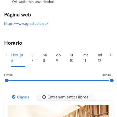
Ort weiterhin unverändert.
Página web
https://www.pyrastudio.de/
Horario
Hoy, ju
vi
sá
do
lu
ma
mi
6
7
8
9
10
11
12
05:00
00:00
Clases
Entrenamientos libres