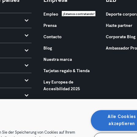
 países
Empresa
B2B
Empleo
Deporte corpor
¡Estamos contratando!
Prensa
Hazte partner
Contacto
Corporate Blog
Blog
Ambassador Pr
Nuestra marca
Tarjetas regalo & Tienda
Ley Europea de
Accesibilidad 2025
Alle Cookies
akzeptieren
n Sie der Speicherung von Cookies auf Ihrem